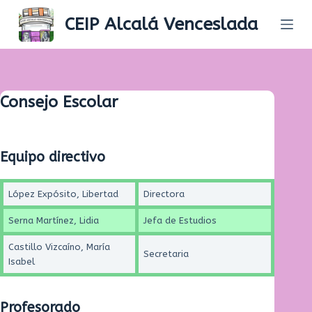
S
CEIP Alcalá Venceslada
k
i
p
t
Consejo Escolar
o
c
o
Equipo directivo
n
t
López Expósito, Libertad
Directora
e
n
Serna Martínez, Lidia
Jefa de Estudios
t
Castillo Vizcaíno, María
Secretaria
Isabel
Profesorado