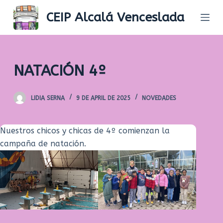
S
CEIP Alcalá Venceslada
k
i
p
t
NATACIÓN 4º
o
c
LIDIA SERNA
9 DE APRIL DE 2025
NOVEDADES
o
n
t
Nuestros chicos y chicas de 4º comienzan la
e
campaña de natación.
n
t